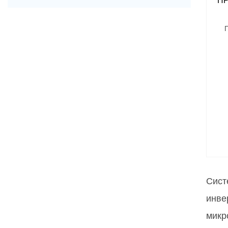
П
Сист
инве
микр