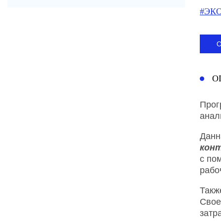
#ЭК
О
Прог
анал
Данн
кон
с по
рабо
Такж
Свое
затр