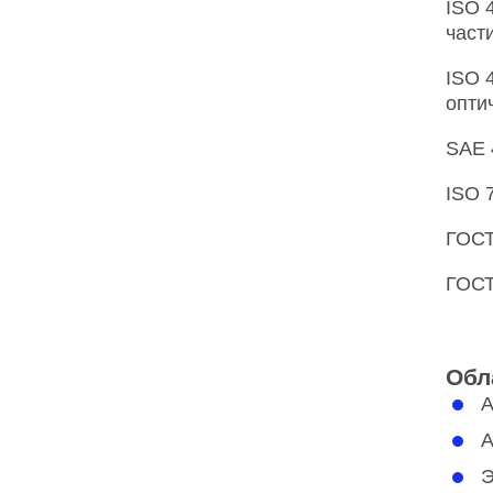
ISO 
част
ISO 
опти
SAE 
ISO 
ГОСТ
ГОСТ
Обл
А
А
Э