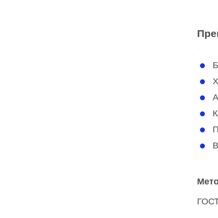
Пре
Б
Х
А
К
П
В
Мето
ГОСТ