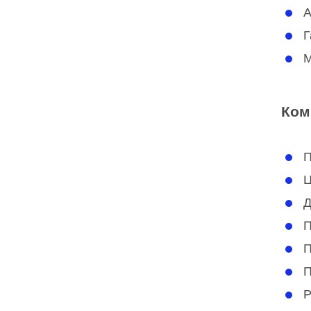
А
Г
М
Ком
П
Ц
Д
П
П
П
Р