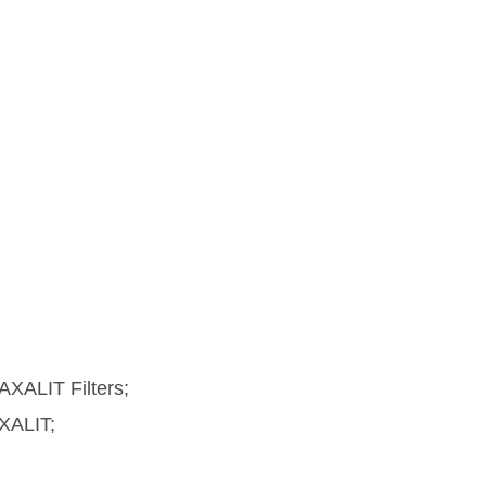
XALIT Filters;
XALIT;