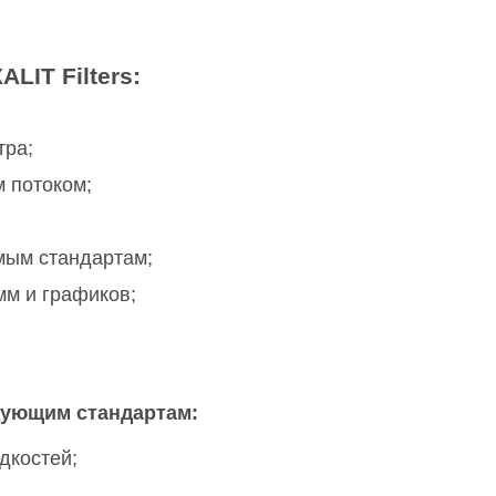
IT Filters:
тра;
 потоком;
мым стандартам;
мм и графиков;
дующим стандартам:
дкостей;