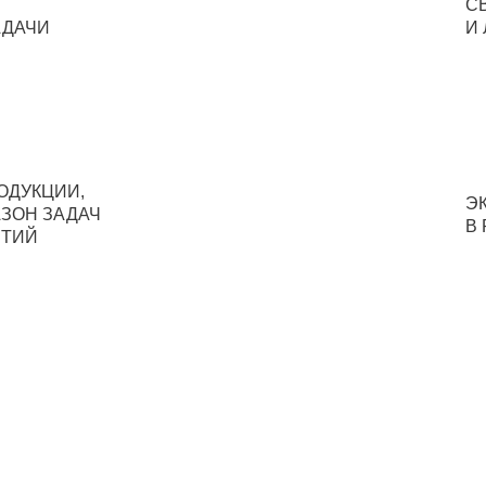
С
АДАЧИ
И
ОДУКЦИИ,
Э
ЗОН ЗАДАЧ
В
ЯТИЙ