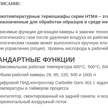
ПИСАНИЕ:
котемпературные термошкафы серии HTMA – это
назначенные для обработки образцов в среде ин
висимые функции дегазации камеры и закачки техно
ологического газа после удаления воздуха из рабо
ологическим газами может выполняться вручную ил
ем управления (опция). Уровень кислорода в рабоче
АНДАРТНЫЕ ФУНКЦИИ
аксимальная рабочая температура 400°C, 500°C, 60
бъем рабочей камеры 28, 95, 220, 500 и 1000 л
ифровой ПИД-контроллер Carbolite Gero 301 с зада
емпературы и таймером процесса
ентилятор, смонтированный на задней панели, и во
оризонтальный воздушный поток