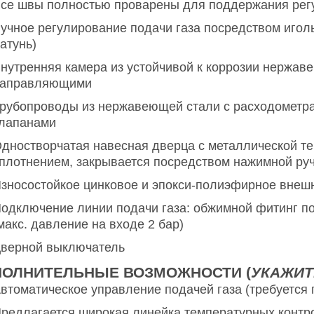
се швы полностью проварены для поддержания рег
учное регулирование подачи газа посредством игол
атунь)
нутренняя камера из устойчивой к коррозии нержа
аправляющими
рубопроводы из нержавеющей стали с расходометра
лапанами
дностворчатая навесная дверца с металлической т
плотнением, закрывается посредством нажимной ру
зносостойкое цинковое и эпокси-полиэфирное внеш
одключение линии подачи газа: обжимной фитинг п
макс. давление на входе 2 бар)
верной выключатель
ОЛНИТЕЛЬНЫЕ ВОЗМОЖНОСТИ (
УКАЖИТ
втоматическое управление подачей газа (требуется
редлагается широкая линейка температурных контр