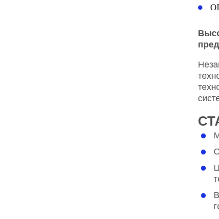
О
Высо
пред
Неза
техн
техн
сист
СТ
М
О
Ц
т
В
г