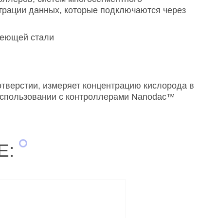
трации данных, которые подключаются через
веющей стали
отверстии, измеряет концентрацию кислорода в
 использовании с контроллерами Nanodac™
Е: