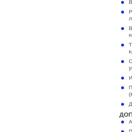
В
Р
л
В
н
Т
к
О
у
И
П
(
Д
ДОП
А
П