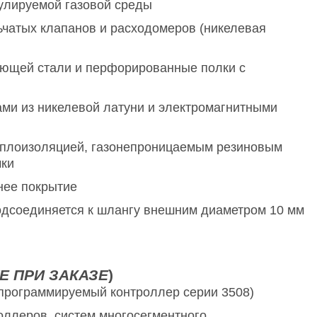
улируемой газовой среды
ьчатых клапанов и расходомеров (никелевая
веющей стали и перфорированные полки с
ми из никелевой латуни и электромагнитными
еплоизоляцией, газонепроницаемым резиновым
чки
нее покрытие
одсоединяется к шлангу внешним диаметром 10 мм
Е ПРИ ЗАКАЗЕ
)
 программируемый контроллер серии 3508)
оллеров, систем многосегментного