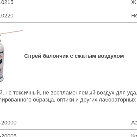
10215
Жа
10220
Н
Спрей балончик с сжатым воздухом
й, не токсичный, не воспламеняемый воздух для уда
лированного образца, оптики и других лабораторных
-20000
Аэ
-20005
Ко