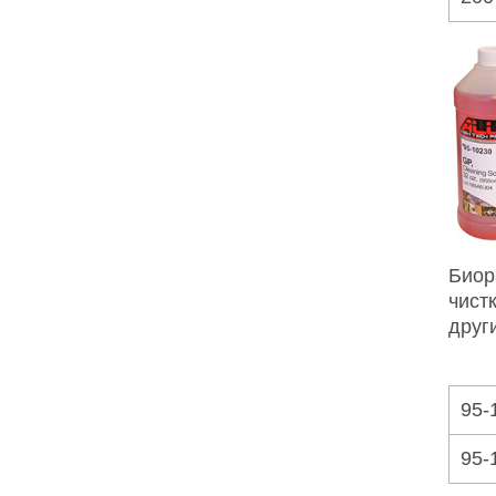
Биор
чист
друг
95-
95-