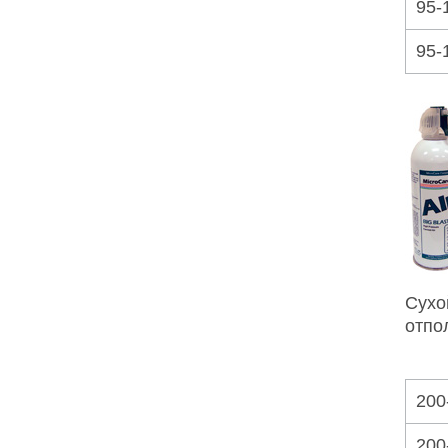
95-
95-
Сухо
отпо
200
200