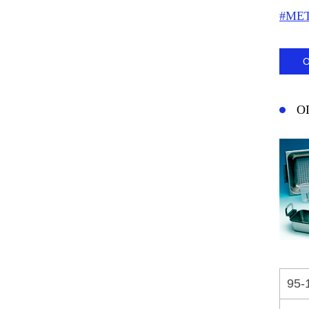
#МЕ
О
95-