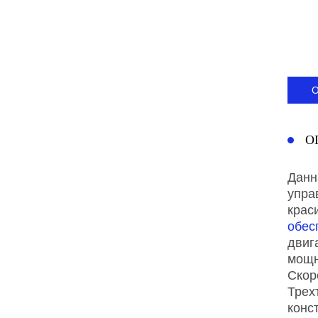
О
Данн
упра
крас
обес
двиг
мощн
Скор
Трех
конс