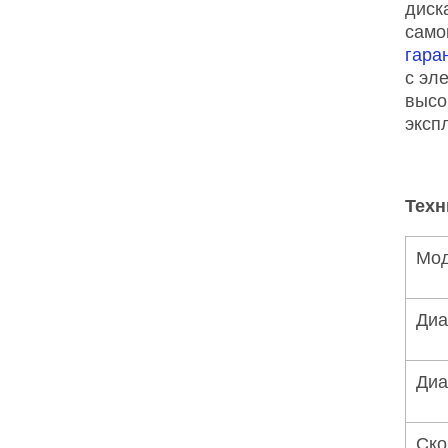
диск
само
гара
с эл
высо
эксп
Техн
Мо
Диа
Диа
Ско