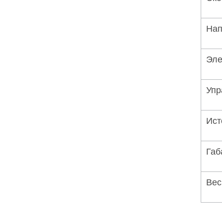
Нап
Эле
Упр
Ист
Габ
Вес