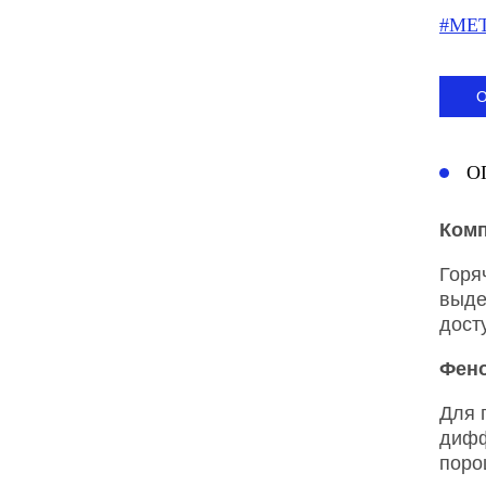
#МЕ
О
Комп
Горя
выде
дост
Фен
Для 
дифф
поро