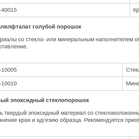
-40015
Кр
лилфталат голубой порошок
риалы со стекло- или минеральным наполнителем об
отивление.
-10005
Стек
-10010
Мине
ый эпоксидный стеклопорошок
ь твердый эпоксидный материал со стекловолоконн
анение края и адгезию образца. Рекомендуется прио