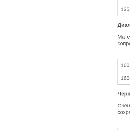
135
Диал
Мате
сопр
160
160
Черн
Очен
сохр