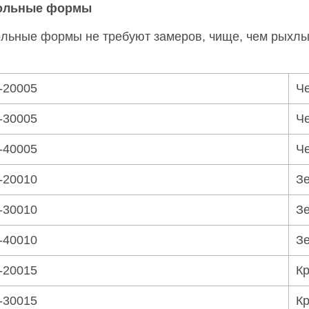
ольные формы
льные формы не требуют замеров, чище, чем рыхлый
-20005
Че
-30005
Че
-40005
Че
-20010
Зе
-30010
Зе
-40010
Зе
-20015
Кр
-30015
Кр