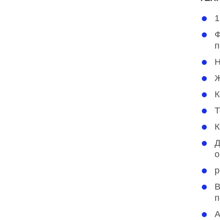
1
Ф
п
Н
Ж
К
Т
К
Д
о
р
В
п
А