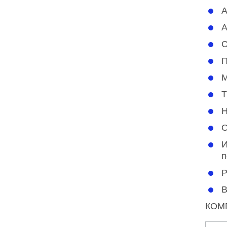
А
А
С
П
М
Т
Н
О
И
п
Р
В
КОМ