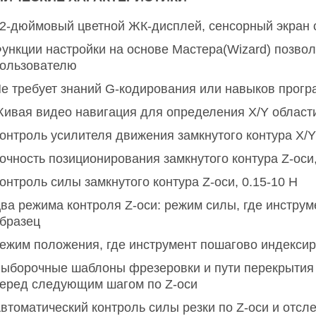
2-дюймовый цветной ЖК-дисплей, сенсорный экран 
ункции настройки на основе Мастера(Wizard) позво
ользователю
е требует знаний G-кодирования или навыков прог
ивая видео навигация для определения X/Y област
онтроль усилителя движения замкнутого контура X/Y 
очность позиционирования замкнутого контура Z-оси,
онтроль силы замкнутого контура Z-оси, 0.15-10 Н
ва режима контроля Z-оси: режим силы, где инстру
бразец
ежим положения, где инструмент пошагово индексир
ыборочные шаблоны фрезеровки и пути перекрытия 
еред следующим шагом по Z-оси
втоматический контроль силы резки по Z-оси и отсл