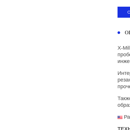
О
X-Mi
проб
инже
Инте
реза
проч
Такж
обра
Ра
ТЕХ