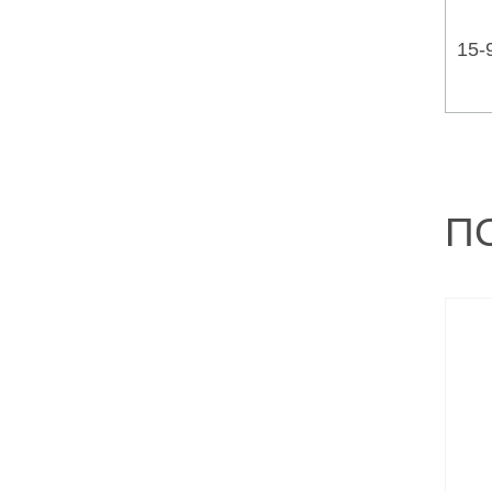
15-
П