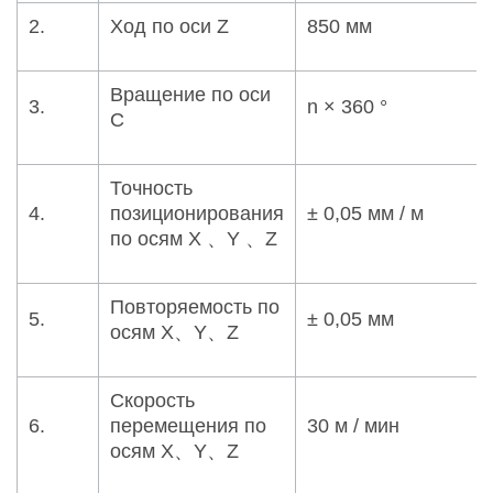
2.
Ход по оси Z
850 мм
Вращение по оси
3.
n × 360 °
C
Точность
4.
позиционирования
± 0,05 мм / м
по осям X 、Y 、Z
Повторяемость по
5.
± 0,05 мм
осям X、Y、Z
Скорость
6.
перемещения по
30 м / мин
осям X、Y、Z