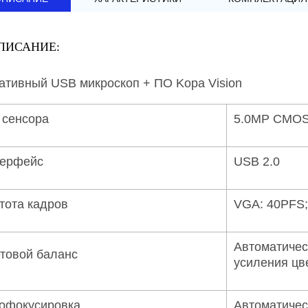
ПИСАНИЕ:
ативный USB микроскоп + ПО Kopa Vision
 сенсора
5.0MP CMO
ерфейс
USB 2.0
тота кадров
VGA: 40PFS;
Автоматичес
товой баланс
усиления цв
офокусировка
Автоматичес