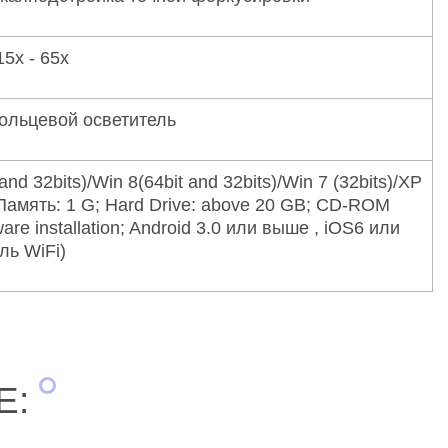
5х - 65х
кольцевой осветитель
and 32bits)/Win 8(64bit and 32bits)/Win 7 (32bits)/XP
Память: 1 G; Hard Drive: above 20 GB; CD-ROM
tware installation; Android 3.0 или выше , iOS6 или
ь WiFi)
Е: