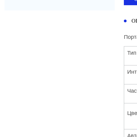
О
Порт
Тип
Инт
Час
Цве
Авт