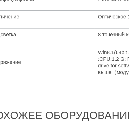
личение
Оптическое 1
светка
8 точечный 
Win8.1(64bit 
;CPU:1.2 G; 
ряжение
drive for sof
выше（модул
ОХОЖЕЕ ОБОРУДОВАНИ