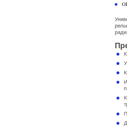
О
Унив
рель
ради
Пр
К
У
К
И
п
К
т
П
Д