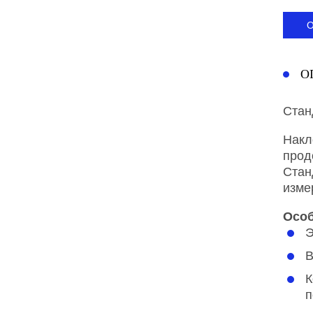
О
Стан
Накл
прод
Стан
изме
Особ
Э
В
К
п