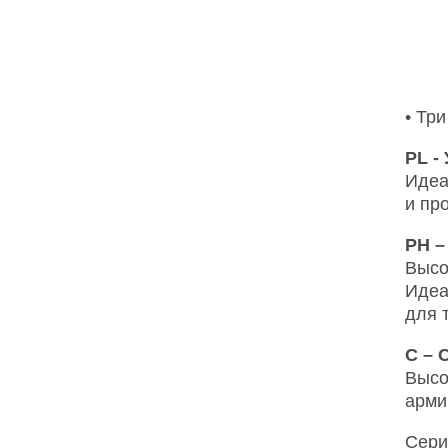
AID 
CID
AOD
COD
• Тр
PL -
Идеа
и пр
PH –
Высо
Идеа
для 
C – 
Высо
арми
Сери