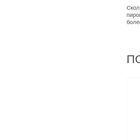
Скол
пиро
боле
П