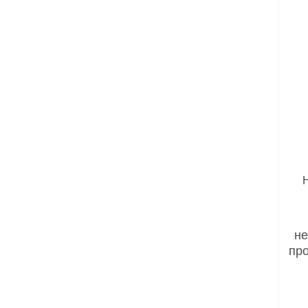
не
про