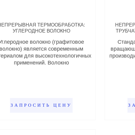
НЕПРЕРЫВНАЯ ТЕРМООБРАБОТКА:
НЕПРЕР
УГЛЕРОДНОЕ ВОЛОКНО
ТРУБЧ
Углеродное волокно (графитовое
Станда
волокно) является современным
вращающи
териалом для высокотехнологичных
производ
применений. Волокно
ЗАПРОСИТЬ ЦЕНУ
З