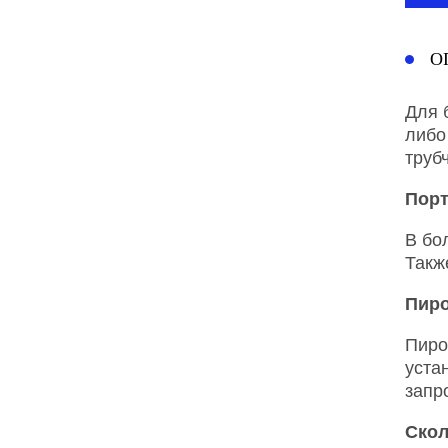
О
Для 
либо
труб
Порт
В бо
Такж
Пиро
Пиро
уста
запр
Скол