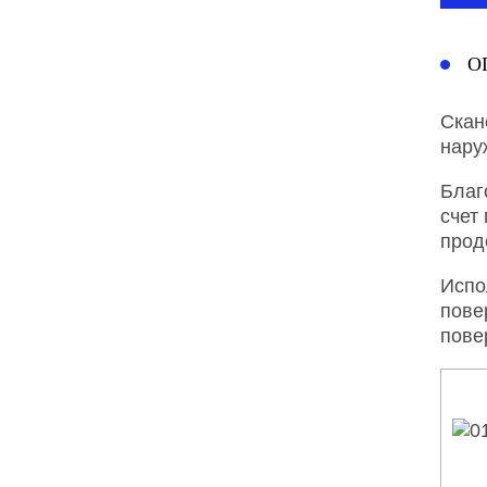
О
Скан
нару
Благ
счет
прод
Испо
пове
пове