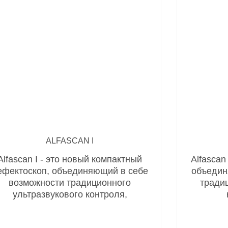
ALFASCAN I
Alfascan I - это новый компактный
Alfascan
ефектоскоп, объединяющий в себе
объедин
возможности традиционного
тради
ультразвукового контроля,