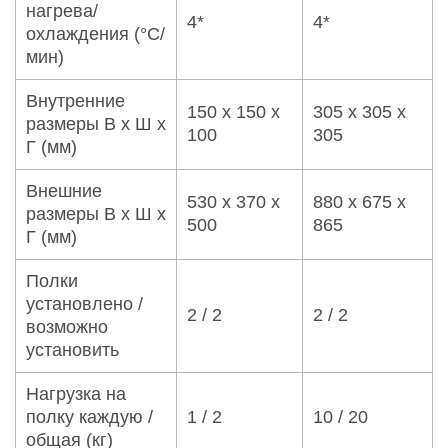
нагрева/
4*
4*
охлаждения (°C/
мин)
Внутренние
150 x 150 x
305 x 305 x
размеры В x Ш x
100
305
Г (мм)
Внешние
530 x 370 x
880 x 675 x
размеры В x Ш x
500
865
Г (мм)
Полки
установлено /
2 / 2
2 / 2
возможно
установить
Нагрузка на
полку каждую /
1 / 2
10 / 20
общая (кг)