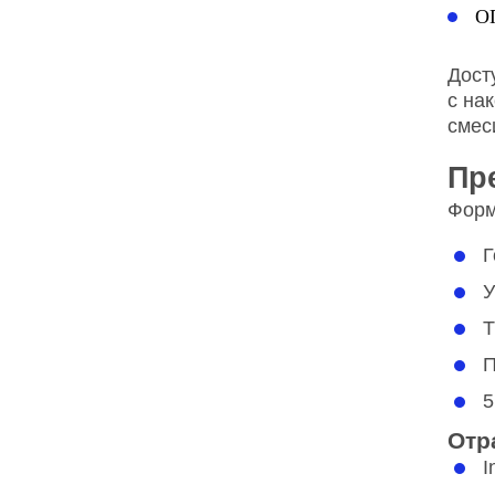
О
Дост
с на
смес
Пр
Форм
Г
У
Т
П
5
Отр
I