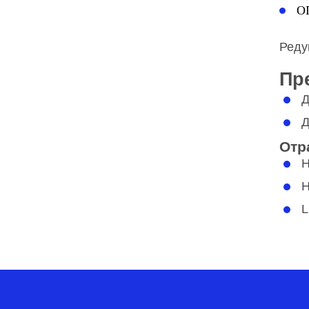
О
Реду
Пр
Д
Д
Отр
H
L