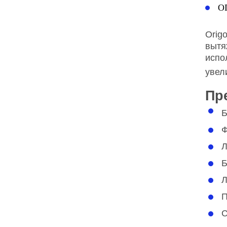
О
Orig
вытя
испо
увел
Пр
Б
Ф
Л
Б
Л
П
С