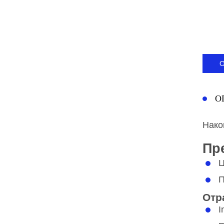
О
Нако
Пр
Ц
П
Отр
I