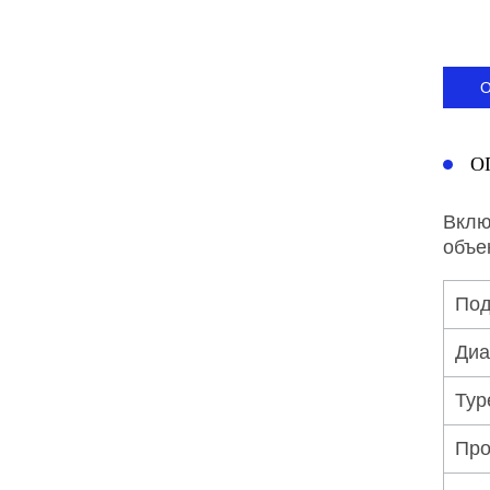
О
Вклю
объе
Под
Диа
Тур
Про