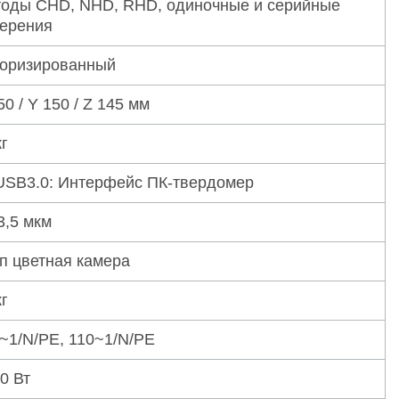
оды CHD, NHD, RHD, одиночные и серийные
ерения
оризированный
50 / Y 150 / Z 145 мм
кг
USB3.0: Интерфейс ПК-твердомер
 3,5 мкм
п цветная камера
кг
~1/N/PE, 110~1/N/PE
0 Вт