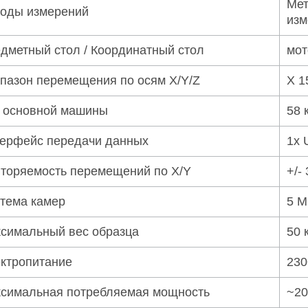
Мет
оды измерений
изм
дметный стол / Координатный стол
мот
пазон перемещения по осям X/Y/Z
X 1
 основной машины
58 
ерфейс передачи данных
1x 
торяемость перемещений по X/Y
+/-
тема камер
5 М
симальный вес образца
50 
ктропитание
230
симальная потребляемая мощность
~20