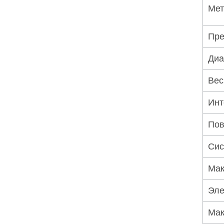
Мет
Пре
Диа
Вес
Инт
Пов
Сис
Мак
Эле
Мак