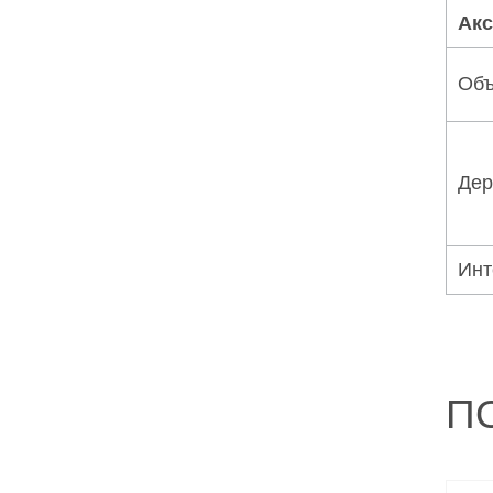
Акс
Объ
Дер
Инт
П