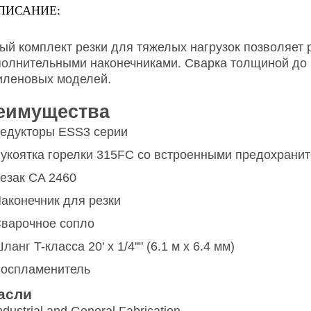
ПИСАНИЕ:
ый комплект резки для тяжелых нагрузок позволяет ре
полнительными наконечниками. Сварка толщиной до 
иленовых моделей.
еимущества
едукторы ESS3 серии
укоятка горелки 315FC со встроенными предохрани
езак CA 2460
аконечник для резки
варочное сопло
ланг T-класса 20' x 1/4"" (6.1 м x 6.4 мм)
оспламенитель
асли