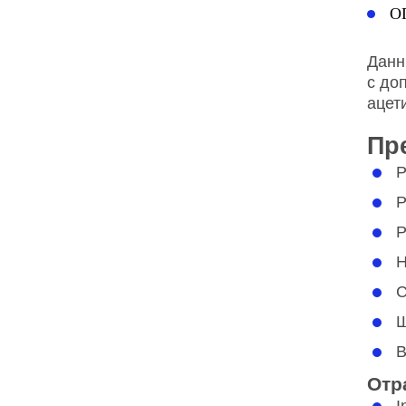
О
Данн
с до
ацет
Пр
Р
Р
Р
Н
С
Ш
В
Отр