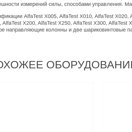
ешности измерений силы, способами управления. М
икации AlfaTest X005, AlfaTest X010, AlfaTest X020, Al
 AlfaTest X200, AlfaTest X250, AlfaTest X300, AlfaTest
ре направляющие колонны и две шариковинтовые п
ОХОЖЕЕ ОБОРУДОВАНИ