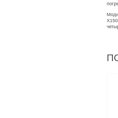
погр
Модиф
X150,
четы
П