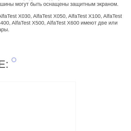
ашины могут быть оснащены защитным экраном.
faTest X030, AlfaTest X050, AlfaTest X100, AlfaTest
 X400, AlfaTest X500, AlfaTest X600 имеют две или
ары.
Е: