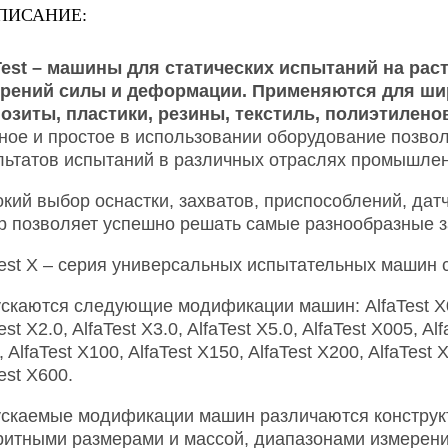
ПИСАНИЕ:
Test – машины для статических испытаний на рас
рений силы и деформации. Применяются для широ
озиты, пластики, резины, текстиль, полиэтилено
ное и простое в использовании оборудование позво
льтатов испытаний в различных отраслях промышлен
кий выбор оснастки, захватов, приспособлений, датч
р позволяет успешно решать самые разнообразные з
Test X – серия универсальных испытательных машин 
скаются следующие модификации машин: AlfaTest X0.1, 
est X2.0, AlfaTest X3.0, AlfaTest X5.0, AlfaTest X005, Al
 AlfaTest X100, AlfaTest X150, AlfaTest X200, AlfaTest 
est X600.
скаемые модификации машин различаются конструк
ритными размерами и массой, диапазонами измерени