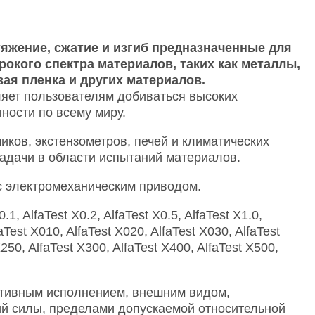
тяжение, сжатие и изгиб предназначенные для
кого спектра материалов, таких как металлы,
вая пленка и других материалов.
ляет пользователям добиваться высоких
ности по всему миру.
иков, экстензометров, печей и климатических
адачи в области испытаний материалов.
с электромеханическим приводом.
AlfaTest X0.2, AlfaTest X0.5, AlfaTest X1.0,
faTest X010, AlfaTest X020, AlfaTest X030, AlfaTest
X250, AlfaTest X300, AlfaTest X400, AlfaTest X500,
тивным исполнением, внешним видом,
й силы, пределами допускаемой относительной