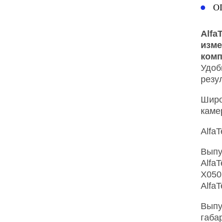
О
Alfa
изме
комп
Удоб
резу
Широ
каме
Alfa
Выпу
AlfaT
X050,
AlfaT
Выпу
габа