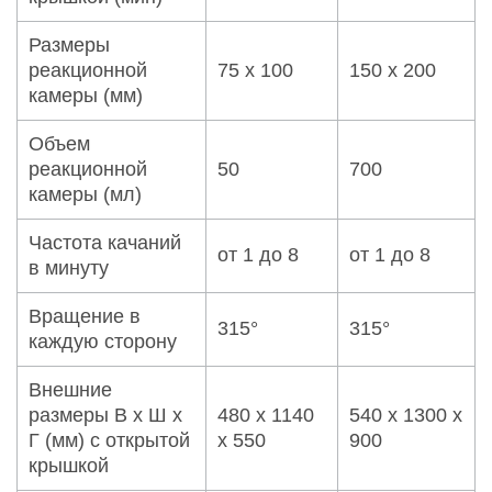
Размеры
реакционной
75 x 100
150 x 200
камеры (мм)
Объем
реакционной
50
700
камеры (мл)
Частота качаний
от 1 до 8
от 1 до 8
в минуту
Вращение в
315°
315°
каждую сторону
Внешние
размеры В х Ш х
480 x 1140
540 x 1300 x
Г (мм) с открытой
x 550
900
крышкой