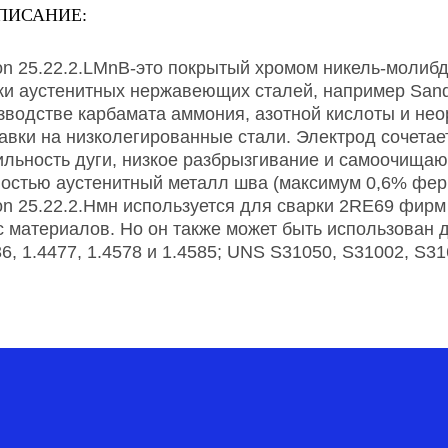
ПИСАНИЕ:
on 25.22.2.LMnB-это покрытый хромом никель-молиб
ки аустенитных нержавеющих сталей, например Sandv
зводстве карбамата аммония, азотной кислоты и неор
авки на низколегированные стали. Электрод сочетает
ильность дуги, низкое разбрызгивание и самоочища
остью аустенитный металл шва (максимум 0,6% ферр
on 25.22.2.Нмн используется для сварки 2RE69 фирм 
с материалов. Но он также может быть использован д
36, 1.4477, 1.4578 и 1.4585; UNS S31050, S31002, S3