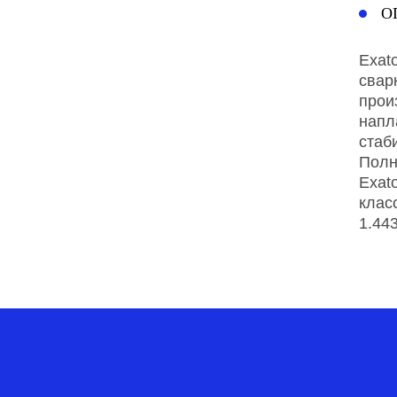
О
Exat
свар
прои
напл
стаб
Полн
Exat
клас
1.44