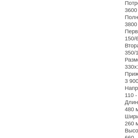
Потр
3600
Полн
3800
Перв
150/
Втор
350/
Разм
330х
Приж
3 900
Напр
110 -
Длин
480 
Шир
260 
Высо
660 