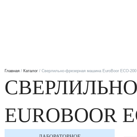
Главная
/
Каталог
/ Cверлильно-фрезерная машина EuroBoor ECO-200
CВЕРЛИЛЬН
EUROBOOR E
ЛАБОРАТОРНОЕ