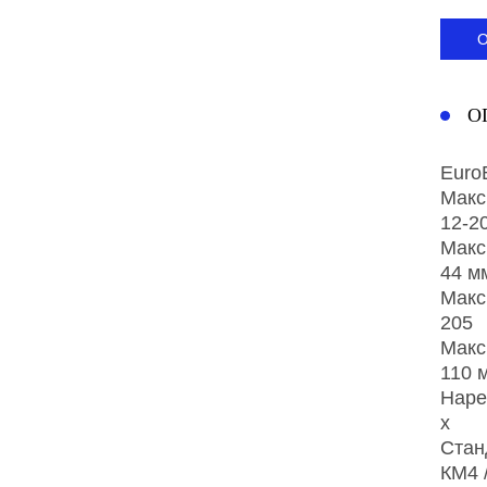
О
Euro
Макс
12-2
Макс
44 м
Макс
205
Макс
110 
Наре
x
Стан
КМ4 