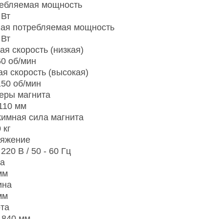
ебляемая мощность
 Вт
ая потребляемая мощность
 Вт
ая скорость (низкая)
60 об/мин
ая скорость (высокая)
150 об/мин
еры магнита
110 мм
имная сила магнита
 кг
яжение
 220 В / 50 - 60 Гц
а
мм
ина
мм
та
- 840 мм