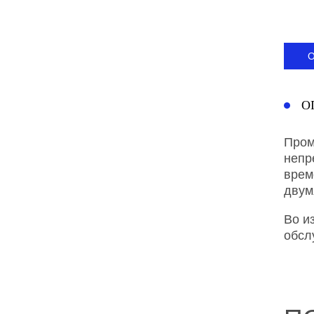
О
Пром
непр
врем
двум
Во и
обсл