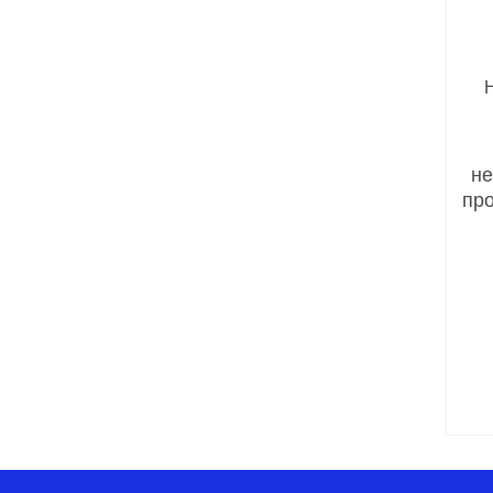
не
про