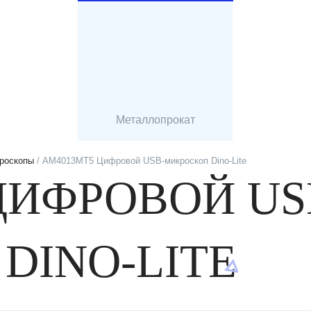
Металлопрокат
роскопы
/ AM4013MT5 Цифровой USB-микроскоп Dino-Lite
ЦИФРОВОЙ US
DINO-LITE